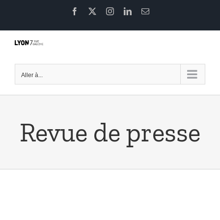
Passer
Facebook
X
Instagram
LinkedIn
Email
au
contenu
Aller à...
Revue de presse