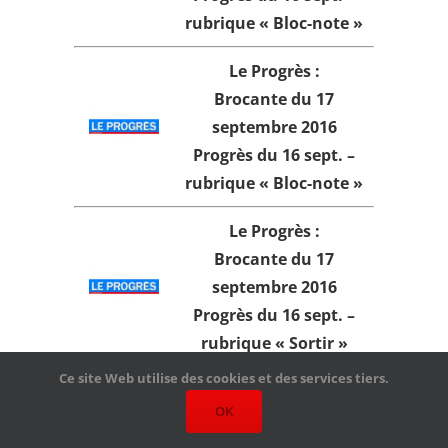
rubrique « Bloc-note »
Le Progrès :
Brocante du 17
septembre 2016
Progrès du 16 sept.
–
rubrique « Bloc-note »
Le Progrès :
Brocante du 17
septembre 2016
Progrès du 16 sept. –
rubrique « Sortir »
Ce site Web utilise des cookies et des services tiers.
Spot Lyon :
OK
Braderie et Brocante du
17 septembre 2016