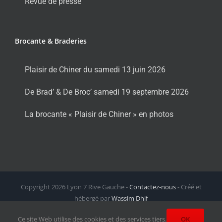
Revue de presse
Brocante & Braderies
Plaisir de Chiner du samedi 13 juin 2026
De Brad’ & De Broc’ samedi 19 septembre 2026
La brocante « Plaisir de Chiner » en photos
Copyright
2026 Lyon 7 Rive Gauche -
Contactez-nous
- Créé et
hébergé par
Wassim Dhif
Facebook
X
Instagram
LinkedIn
Email
Ce site Web utilise des cookies et des services tiers.
OK