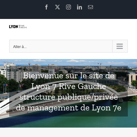
Passer
Facebook
X
Instagram
LinkedIn
Email
au
contenu
Aller à...
Bienvenue sur le site de
Lyon 7 Rive Gauche
structure publique/privée
de management de Lyon 7e