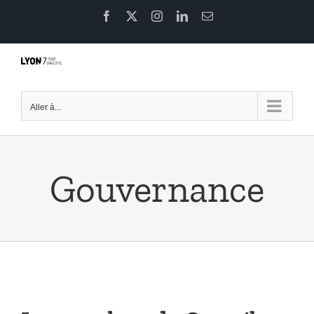
Passer
Facebook
X
Instagram
LinkedIn
Email
au
contenu
Aller à...
Gouvernance