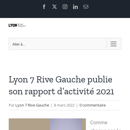
Passer
Facebook
X
Instagram
LinkedIn
Email
au
contenu
Aller à...
Lyon 7 Rive Gauche publie
son rapport d’activité 2021
Par
Lyon 7 Rive Gauche
|
8 mars 2022
|
0 commentaire
Comme