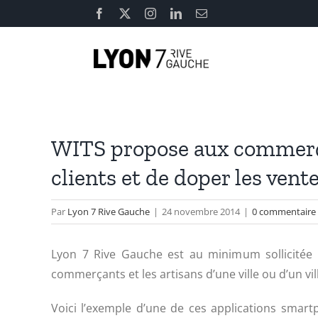
Passer
Facebook
X
Instagram
LinkedIn
Email
au
contenu
WITS propose aux commerçan
clients et de doper les vente
Par
Lyon 7 Rive Gauche
|
24 novembre 2014
|
0 commentaire
Lyon 7 Rive Gauche est au minimum sollicitée d
commerçants et les artisans d’une ville ou d’un vil
Voici l’exemple d’une de ces applications smartp