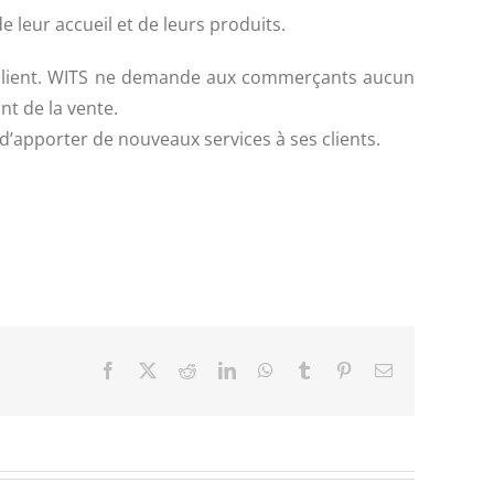
leur accueil et de leurs produits.
n client. WITS ne demande aux commerçants aucun
nt de la vente.
 d’apporter de nouveaux services à ses clients.
Facebook
X
Reddit
LinkedIn
WhatsApp
Tumblr
Pinterest
Email