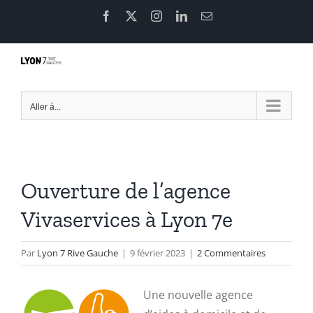
Passer
Facebook
X
Instagram
LinkedIn
Email
au
contenu
Aller à...
Ouverture de l’agence
Vivaservices à Lyon 7e
Par
Lyon 7 Rive Gauche
|
9 février 2023
|
2 Commentaires
Une nouvelle agence