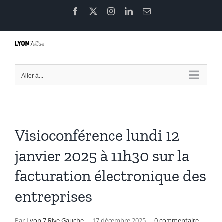
Passer
Facebook
X
Instagram
LinkedIn
Email
au
contenu
Aller à...
Visioconférence lundi 12
janvier 2025 à 11h30 sur la
facturation électronique des
entreprises
Par
Lyon 7 Rive Gauche
|
17 décembre 2025
|
0 commentaire