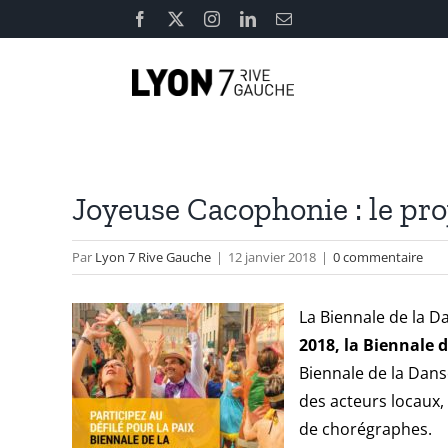
Passer
Facebook
X
Instagram
LinkedIn
Email
au
contenu
Joyeuse Cacophonie : le proj
Par
Lyon 7 Rive Gauche
|
12 janvier 2018
|
0 commentaire
La
Biennale de la D
2018, la Biennale 
Biennale de la Dan
des acteurs locaux,
de chorégraphes.