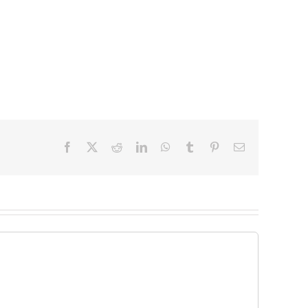
Facebook
X
Reddit
LinkedIn
WhatsApp
Tumblr
Pinterest
Email