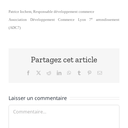
Patrice Iochem, Responsable développement commerce
e
Association Développement Commerce Lyon 7
arrondissement
(ADC7)
Partagez cet article
Facebook
X
Reddit
LinkedIn
WhatsApp
Tumblr
Pinterest
Email
Laisser un commentaire
Commentaire