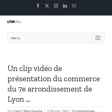
Passer
Facebook
X
Instagram
LinkedIn
Email
au
contenu
Aller à...
Un clip vidéo de
présentation du commerce
du 7e arrondissement de
Lyon …
Par
Lyon 7 Rive Gauche
|
20 février 2008
|
0 commentaire