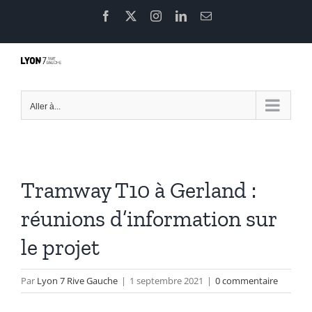
Passer
Facebook
X
Instagram
LinkedIn
Email
au
contenu
Aller à...
Tramway T10 à Gerland :
réunions d’information sur
le projet
Par
Lyon 7 Rive Gauche
|
1 septembre 2021
|
0 commentaire