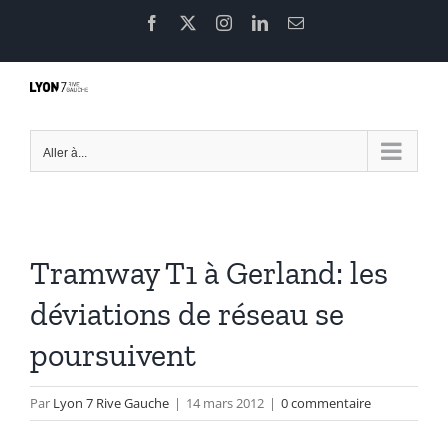
Passer
Facebook
X
Instagram
LinkedIn
Email
au
contenu
Aller à...
Tramway T1 à Gerland: les
déviations de réseau se
poursuivent
Par
Lyon 7 Rive Gauche
|
14 mars 2012
|
0 commentaire