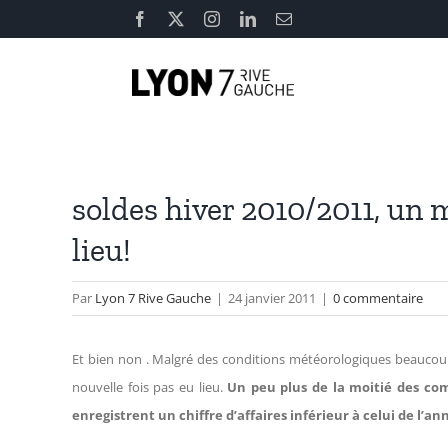
Passer
Facebook
X
Instagram
LinkedIn
Email
au
contenu
soldes hiver 2010/2011, un m
lieu!
Par
Lyon 7 Rive Gauche
|
24 janvier 2011
|
0 commentaire
Et bien non . Malgré des conditions météorologiques beaucoup p
nouvelle fois pas eu lieu.
Un peu plus de la moitié des co
enregistrent un chiffre d’affaires inférieur à celui de l’an