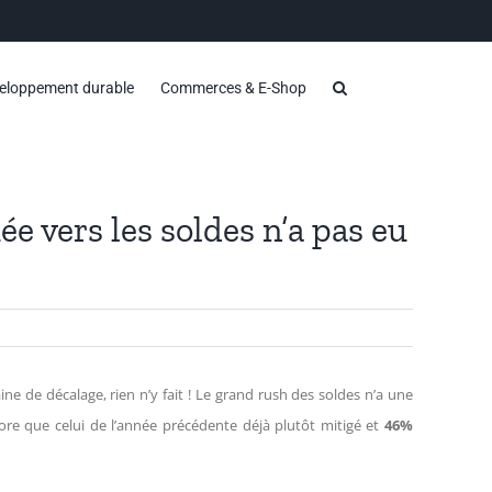
eloppement durable
Commerces & E-Shop
e vers les soldes n’a pas eu
e de décalage, rien n’y fait ! Le grand rush des soldes n’a une
e que celui de l’année précédente déjà plutôt mitigé et
46%