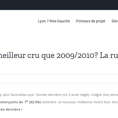
Lyon 7 Rive Gauche
Porteurs de projet
Dév
eilleur cru que 2009/2010? La rué
lus favorables que l’année dernière (où il avait neigé), malgré une semain
e
mmerçants du 7
(62.5%)
estiment ce nouveau millésime moins bon encor
née dernière !