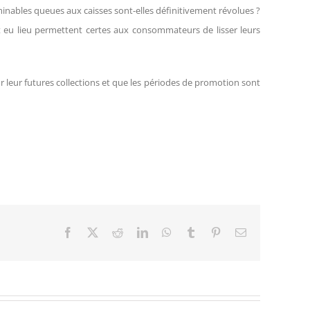
minables queues aux caisses sont-elles définitivement révolues ?
nt eu lieu permettent certes aux consommateurs de lisser leurs
leur futures collections et que les périodes de promotion sont
Facebook
X
Reddit
LinkedIn
WhatsApp
Tumblr
Pinterest
Email