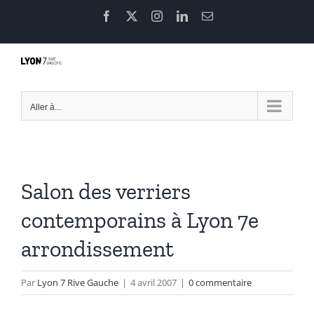
Passer
Facebook
X
Instagram
LinkedIn
Email
au
contenu
Aller à...
Salon des verriers
contemporains à Lyon 7e
arrondissement
Par
Lyon 7 Rive Gauche
|
4 avril 2007
|
0 commentaire