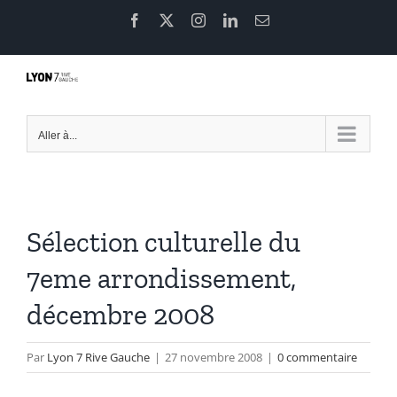
Passer
Facebook
X
Instagram
LinkedIn
Email
au
contenu
Aller à...
Sélection culturelle du
7eme arrondissement,
décembre 2008
Par
Lyon 7 Rive Gauche
|
27 novembre 2008
|
0 commentaire