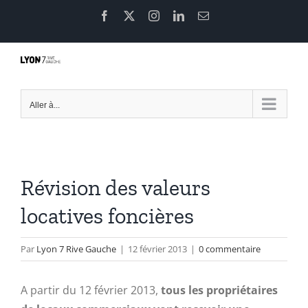
Passer
Facebook
X
Instagram
LinkedIn
Email
au
contenu
Aller à...
Révision des valeurs
locatives foncières
Par
Lyon 7 Rive Gauche
|
12 février 2013
|
0 commentaire
A partir du 12 février 2013,
tous les propriétaires