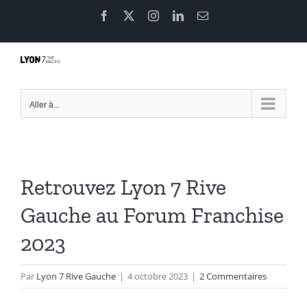
Passer
Facebook
X
Instagram
LinkedIn
Email
au
contenu
Aller à...
Retrouvez Lyon 7 Rive
Gauche au Forum Franchise
2023
Par
Lyon 7 Rive Gauche
|
4 octobre 2023
|
2 Commentaires