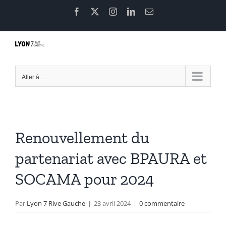
Passer
Facebook
X
Instagram
LinkedIn
Email
au
contenu
Aller à...
Renouvellement du
partenariat avec BPAURA et
SOCAMA pour 2024
Par
Lyon 7 Rive Gauche
|
23 avril 2024
|
0 commentaire