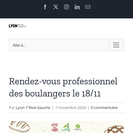
Passer
Facebook
X
Instagram
LinkedIn
Email
au
contenu
Aller à...
Rendez-vous professionnel
des boulangers le 18/11
Par
Lyon 7 Rive Gauche
|
7 novembre 2024
|
0 commentaire