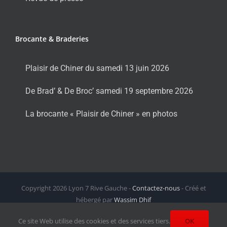
Brocante & Braderies
Plaisir de Chiner du samedi 13 juin 2026
De Brad’ & De Broc’ samedi 19 septembre 2026
La brocante « Plaisir de Chiner » en photos
Copyright
2026 Lyon 7 Rive Gauche -
Contactez-nous
- Créé et
hébergé par
Wassim Dhif
Facebook
X
Instagram
LinkedIn
Email
Ce site Web utilise des cookies et des services tiers.
OK