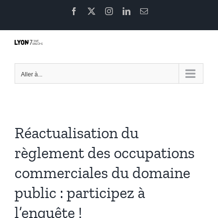
Passer
Facebook
X
Instagram
LinkedIn
Email
au
contenu
Aller à...
Réactualisation du
règlement des occupations
commerciales du domaine
public : participez à
l’enquête !