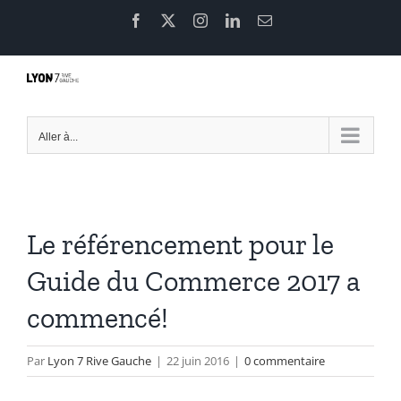
Passer
Facebook
X
Instagram
LinkedIn
Email
au
contenu
Aller à...
Le référencement pour le
Guide du Commerce 2017 a
commencé!
Par
Lyon 7 Rive Gauche
|
22 juin 2016
|
0 commentaire