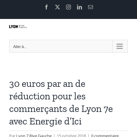
Passer
Facebook
X
Instagram
LinkedIn
Email
au
contenu
Aller à...
30 euros par an de
réduction pour les
commerçants de Lyon 7e
avec Energie d’Ici
Par
Lyon 7 Rive Gauche
|
15 octobre 2018
|
0 commentaire