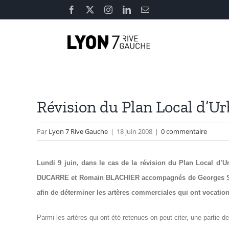
Passer
Facebook
X
Instagram
LinkedIn
Email
au
contenu
Révision du Plan Local d’
Par
Lyon 7 Rive Gauche
|
18 juin 2008
|
0 commentaire
Lundi 9 juin, dans le cas de la révision du Plan Local d
DUCARRE et Romain BLACHIER accompagnés de Georges
afin de déterminer les artères commerciales qui ont vocatio
Parmi les artères qui ont été retenues on peut citer, une partie