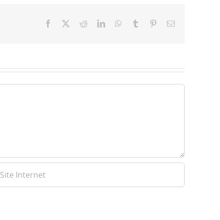
Facebook
X
Reddit
LinkedIn
WhatsApp
Tumblr
Pinterest
Email