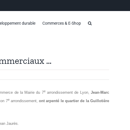
eloppement durable
Commerces & E-Shop
commerciaux …
e
ommerce de la Mairie du 7
arrondissement de Lyon,
Jean-Marc
e
yon 7
arrondissement,
ont arpenté le quartier de la Guillotière
Jean Jaurès.