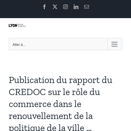
Passer
Facebook
X
Instagram
LinkedIn
Email
au
contenu
Aller à...
Publication du rapport du
CREDOC sur le rôle du
commerce dans le
renouvellement de la
politique de la ville …