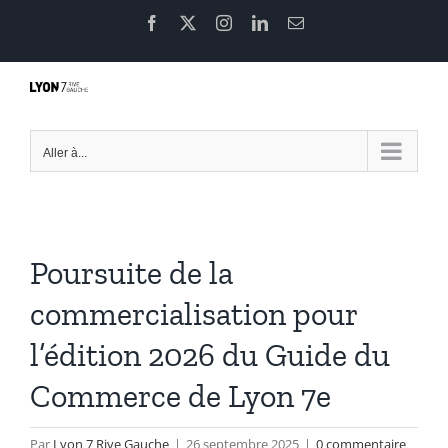
Passer
Facebook
X
Instagram
LinkedIn
Email
au
contenu
Aller à...
Poursuite de la
commercialisation pour
l’édition 2026 du Guide du
Commerce de Lyon 7e
Par
Lyon 7 Rive Gauche
|
26 septembre 2025
|
0 commentaire