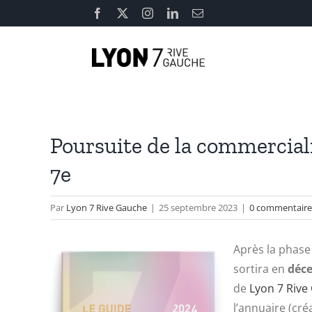
Passer
Facebook
X
Instagram
LinkedIn
Email
au
contenu
Poursuite de la commercial
7e
Par
Lyon 7 Rive Gauche
|
25 septembre 2023
|
0 commentaire
Après la phase
sortira en
déc
de
Lyon 7 Rive
l’annuaire (cré