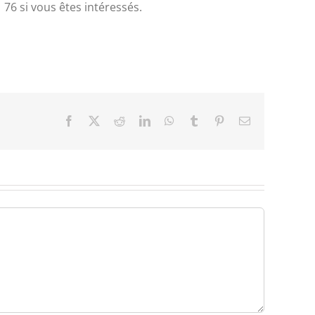
76 si vous êtes intéressés.
Facebook
X
Reddit
LinkedIn
WhatsApp
Tumblr
Pinterest
Email