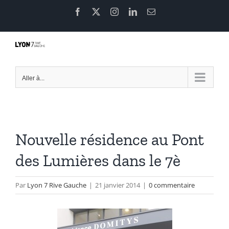
Passer
Facebook
X
Instagram
LinkedIn
Email
au
contenu
Aller à...
Nouvelle résidence au Pont
des Lumières dans le 7è
Par
Lyon 7 Rive Gauche
|
21 janvier 2014
|
0 commentaire