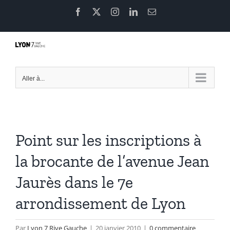
Passer
Facebook
X
Instagram
LinkedIn
Email
au
contenu
Aller à...
Point sur les inscriptions à
la brocante de l’avenue Jean
Jaurès dans le 7e
arrondissement de Lyon
Par
Lyon 7 Rive Gauche
|
20 janvier 2010
|
0 commentaire