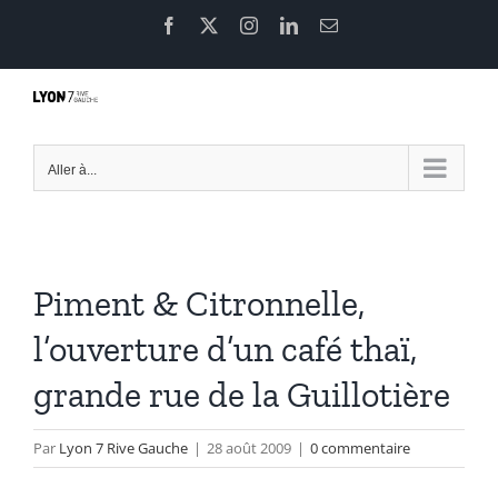
Passer
Facebook
X
Instagram
LinkedIn
Email
au
contenu
Aller à...
Piment & Citronnelle,
l’ouverture d’un café thaï,
grande rue de la Guillotière
Par
Lyon 7 Rive Gauche
|
28 août 2009
|
0 commentaire