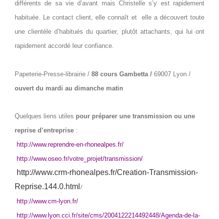
différents de sa vie d’avant mais Christelle s’y est rapidement
habituée. Le contact client, elle connaît et
elle a découvert toute
une clientèle d’habitués du quartier, plutôt attachants, qui lui ont
rapidement accordé leur confiance.
Papeterie-Presse-librairie /
88 cours Gambetta /
69007 Lyon /
ouvert du mardi au dimanche matin
Quelques liens utiles
pour préparer une transmission ou une
reprise d’entreprise
:
http://www.reprendre-en-rhonealpes.fr/
http://www.oseo.fr/votre_projet/transmission/
http://www.crm-rhonealpes.fr/Creation-Transmission-
Reprise.144.0.html
/
http://www.cm-lyon.fr/
http://www.lyon.cci.fr/site/cms/2004122214492448/Agenda-de-la-