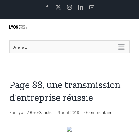
Passer
Facebook
X
Instagram
LinkedIn
Email
au
contenu
Aller à...
Page 88, une transmission
d’entreprise réussie
Par
Lyon 7 Rive Gauche
|
9 août 2010
|
0 commentaire