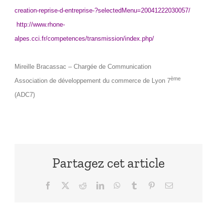
creation-reprise-d-entreprise-?selectedMenu=20041222030057/
http://www.rhone-
alpes.cci.fr/competences/transmission/index.php/
Mireille Bracassac – Chargée de Communication
ème
Association de développement du commerce de Lyon 7
(ADC7)
Partagez cet article
Facebook
X
Reddit
LinkedIn
WhatsApp
Tumblr
Pinterest
Email