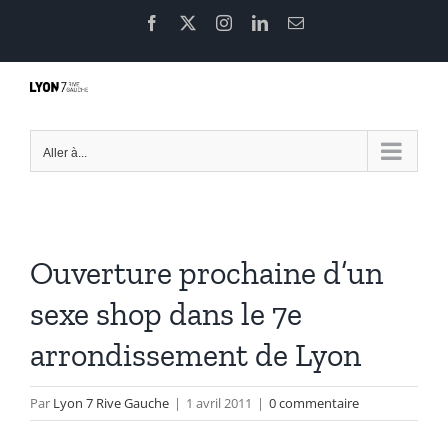
Passer
Facebook
X
Instagram
LinkedIn
Email
au
contenu
Aller à...
Ouverture prochaine d’un
sexe shop dans le 7e
arrondissement de Lyon
Par
Lyon 7 Rive Gauche
|
1 avril 2011
|
0 commentaire