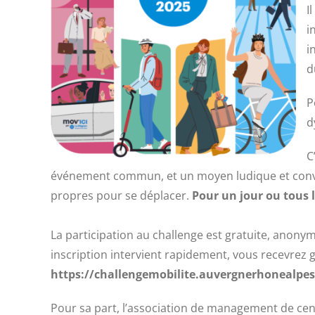
I
i
i
d
P
d
C
événement commun, et un moyen ludique et convivi
propres pour se déplacer.
Pour un jour ou tous l
La participation au challenge est gratuite, anonym
inscription intervient rapidement, vous recevrez 
https://challengemobilite.auvergnerhonealpes.
Pour sa part, l’association de management de cent