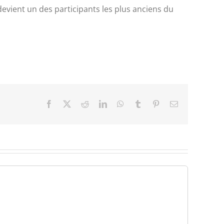
evient un des participants les plus anciens du
Facebook
X
Reddit
LinkedIn
WhatsApp
Tumblr
Pinterest
Email