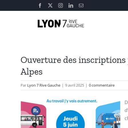
Passer
Facebook
X
Instagram
LinkedIn
Email
au
contenu
Ouverture des inscriptions
Alpes
Par
Lyon 7 Rive Gauche
|
9 avril 2025
|
0 commentaire
D
d
c