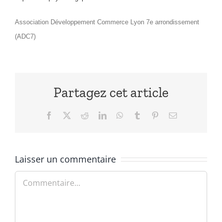
Association Développement Commerce Lyon 7e arrondissement
(ADC7)
Partagez cet article
Facebook
X
Reddit
LinkedIn
WhatsApp
Tumblr
Pinterest
Email
Laisser un commentaire
Commentaire