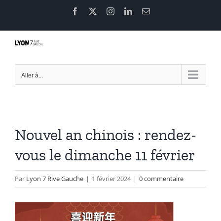
Passer
Facebook
X
Instagram
LinkedIn
Email
au
contenu
Aller à...
Nouvel an chinois : rendez-
vous le dimanche 11 février
Par
Lyon 7 Rive Gauche
|
1 février 2024
|
0 commentaire