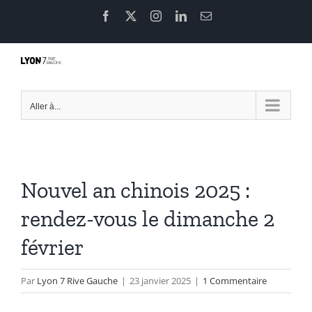
Passer
Facebook
X
Instagram
LinkedIn
Email
au
contenu
Aller à...
Nouvel an chinois 2025 :
rendez-vous le dimanche 2
février
Par
Lyon 7 Rive Gauche
|
23 janvier 2025
|
1 Commentaire