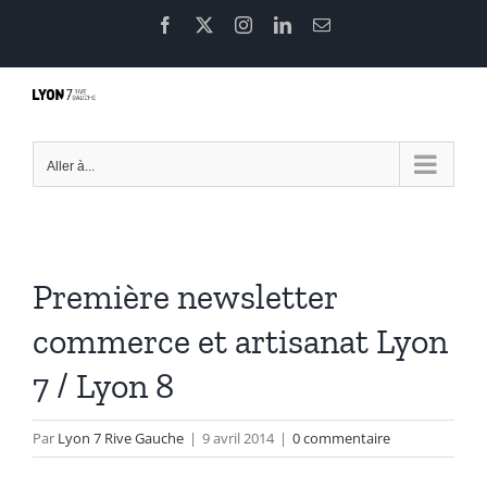
Passer
Facebook
X
Instagram
LinkedIn
Email
au
contenu
Aller à...
Première newsletter
commerce et artisanat Lyon
7 / Lyon 8
Par
Lyon 7 Rive Gauche
|
9 avril 2014
|
0 commentaire