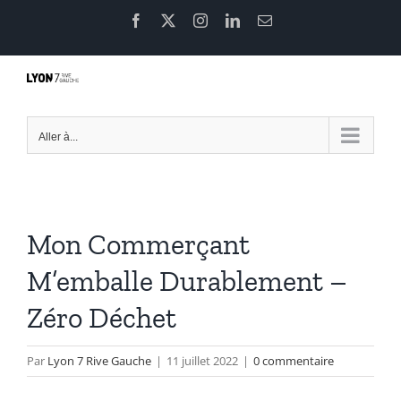
Passer
Facebook
X
Instagram
LinkedIn
Email
au
contenu
Aller à...
Mon Commerçant
M’emballe Durablement –
Zéro Déchet
Par
Lyon 7 Rive Gauche
|
11 juillet 2022
|
0 commentaire