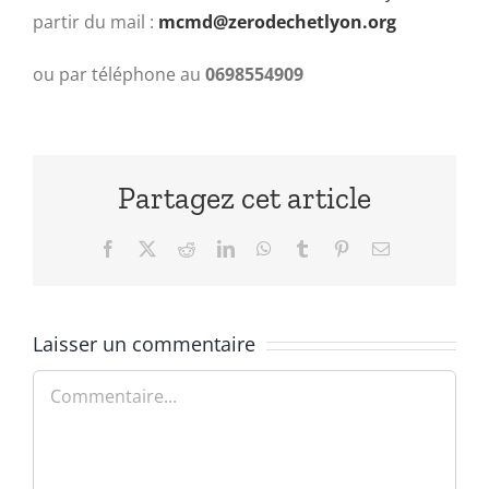
partir du mail :
mcmd@zerodechetlyon.org
ou par téléphone au
0698554909
Partagez cet article
Facebook
X
Reddit
LinkedIn
WhatsApp
Tumblr
Pinterest
Email
Laisser un commentaire
Commentaire