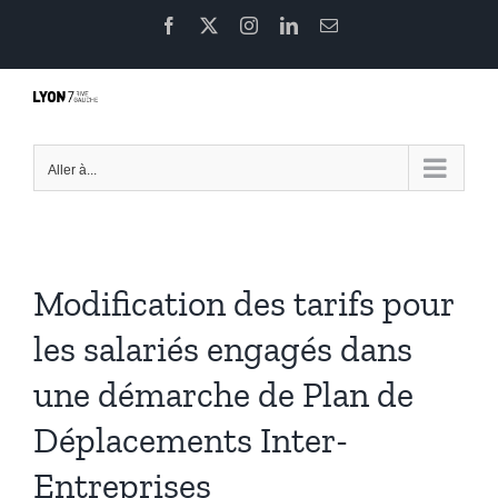
Passer
Facebook
X
Instagram
LinkedIn
Email
au
contenu
Aller à...
Modification des tarifs pour
les salariés engagés dans
une démarche de Plan de
Déplacements Inter-
Entreprises