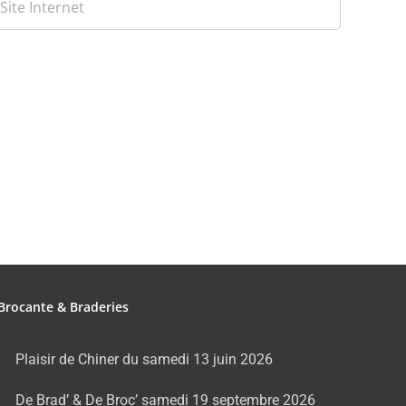
Brocante & Braderies
Plaisir de Chiner du samedi 13 juin 2026
De Brad’ & De Broc’ samedi 19 septembre 2026