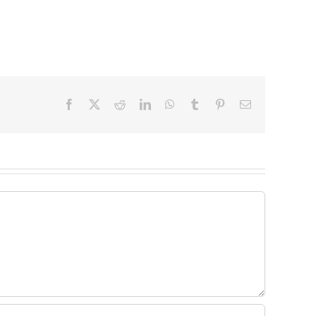
Facebook
X
Reddit
LinkedIn
WhatsApp
Tumblr
Pinterest
Email