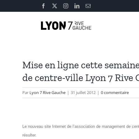
Passer
Facebook
X
Instagram
LinkedIn
Email
au
contenu
Mise en ligne cette semain
de centre-ville Lyon 7 Rive
Par
Lyon 7 Rive Gauche
|
31 juillet 2012
|
0 commentaire
Le nouveau site Internet de l’association de management de cent
résulter.