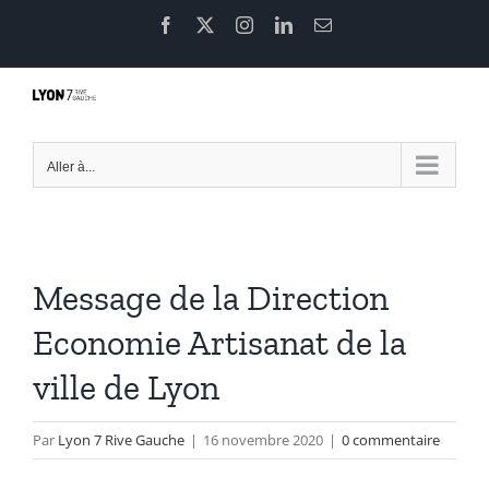
Passer
Facebook
X
Instagram
LinkedIn
Email
au
contenu
Aller à...
Message de la Direction
Economie Artisanat de la
ville de Lyon
Par
Lyon 7 Rive Gauche
|
16 novembre 2020
|
0 commentaire