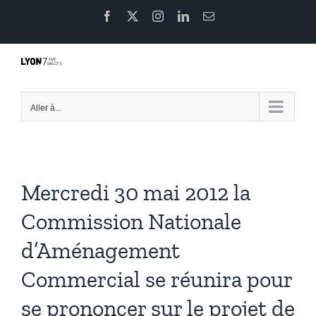
Passer
Facebook
X
Instagram
LinkedIn
Email
au
contenu
Aller à...
Mercredi 30 mai 2012 la
Commission Nationale
d’Aménagement
Commercial se réunira pour
se prononcer sur le projet de