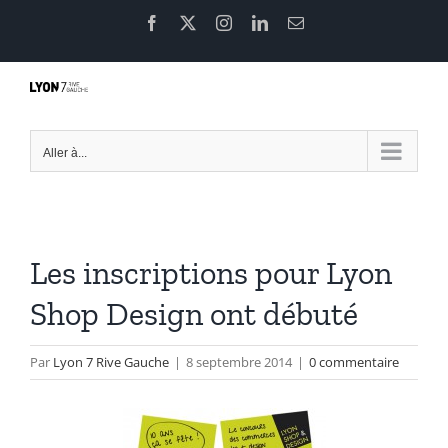
Passer
Facebook
X
Instagram
LinkedIn
Email
au
contenu
Aller à...
Les inscriptions pour Lyon
Shop Design ont débuté
Par
Lyon 7 Rive Gauche
|
8 septembre 2014
|
0 commentaire