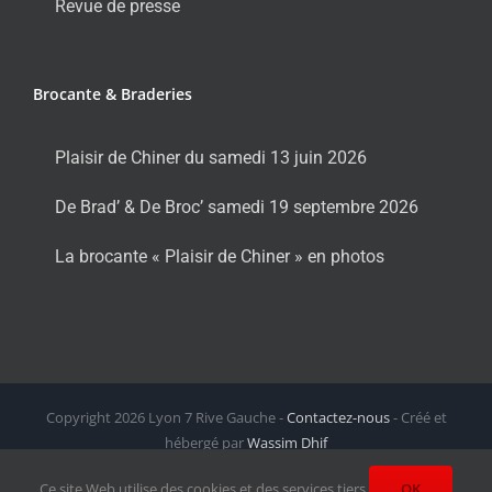
Revue de presse
Brocante & Braderies
Plaisir de Chiner du samedi 13 juin 2026
De Brad’ & De Broc’ samedi 19 septembre 2026
La brocante « Plaisir de Chiner » en photos
Copyright
2026 Lyon 7 Rive Gauche -
Contactez-nous
- Créé et
hébergé par
Wassim Dhif
Facebook
X
Instagram
LinkedIn
Email
Ce site Web utilise des cookies et des services tiers.
OK