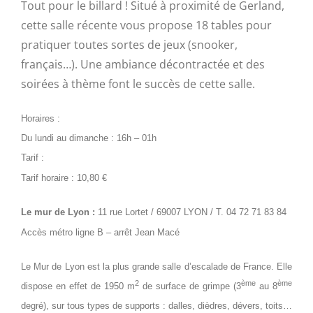
Tout pour le billard ! Situé à proximité de Gerland,
cette salle récente vous propose 18 tables pour
pratiquer toutes sortes de jeux (snooker,
français…). Une ambiance décontractée et des
soirées à thème font le succès de cette salle.
Horaires :
Du lundi au dimanche : 16h – 01h
Tarif :
Tarif horaire : 10,80 €
Le mur de Lyon :
11 rue Lortet / 69007 LYON /
T. 04 72 71 83 84
Accès métro ligne B – arrêt Jean Macé
Le Mur de Lyon est la plus grande salle d’escalade de France. Elle
2
ème
ème
dispose en effet de 1950 m
de surface de grimpe (3
au 8
degré), sur tous types de supports : dalles, dièdres, dévers, toits…