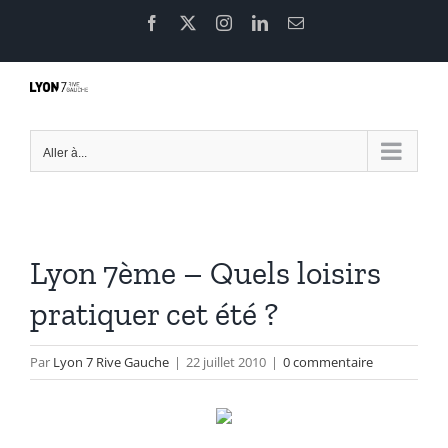
Passer
Facebook
X
Instagram
LinkedIn
Email
au
contenu
Aller à...
Lyon 7ème – Quels loisirs
pratiquer cet été ?
Par
Lyon 7 Rive Gauche
|
22 juillet 2010
|
0 commentaire