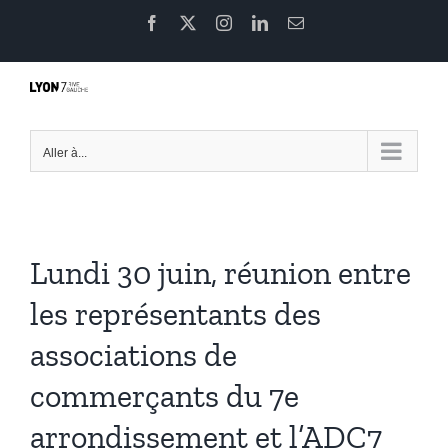
Passer
Facebook
X
Instagram
LinkedIn
Email
au
contenu
Aller à...
Lundi 30 juin, réunion entre
les représentants des
associations de
commerçants du 7e
arrondissement et l’ADC7