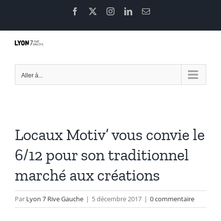
Passer
Facebook
X
Instagram
LinkedIn
Email
au
contenu
Aller à...
Locaux Motiv’ vous convie le
6/12 pour son traditionnel
marché aux créations
Par
Lyon 7 Rive Gauche
|
5 décembre 2017
|
0 commentaire