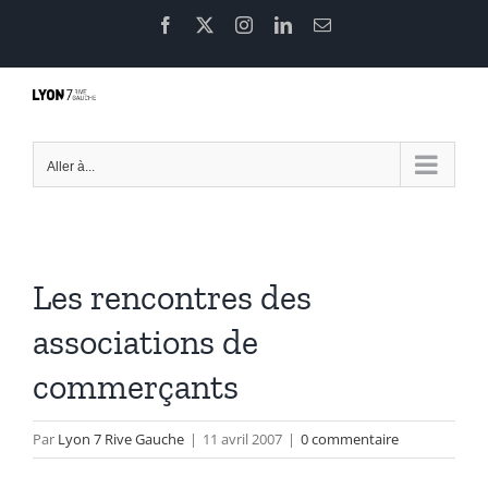
Passer
Facebook
X
Instagram
LinkedIn
Email
au
contenu
Aller à...
Les rencontres des
associations de
commerçants
Par
Lyon 7 Rive Gauche
|
11 avril 2007
|
0 commentaire