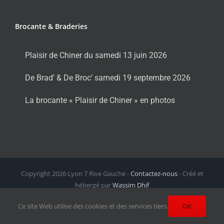
Brocante & Braderies
Plaisir de Chiner du samedi 13 juin 2026
De Brad’ & De Broc’ samedi 19 septembre 2026
La brocante « Plaisir de Chiner » en photos
Copyright
2026 Lyon 7 Rive Gauche -
Contactez-nous
- Créé et
hébergé par
Wassim Dhif
Facebook
X
Instagram
LinkedIn
Email
Ce site Web utilise des cookies et des services tiers.
OK