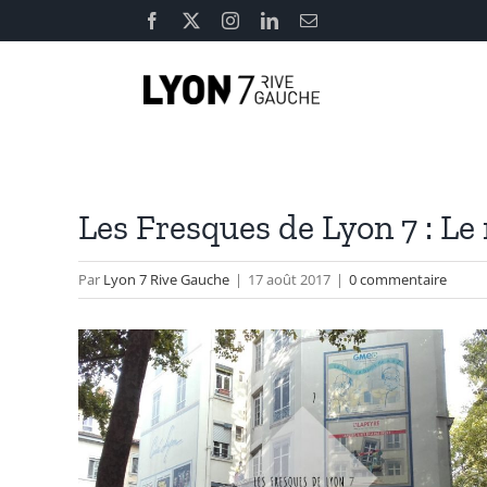
Passer
Facebook
X
Instagram
LinkedIn
Email
au
contenu
Les Fresques de Lyon 7 : L
Par
Lyon 7 Rive Gauche
|
17 août 2017
|
0 commentaire