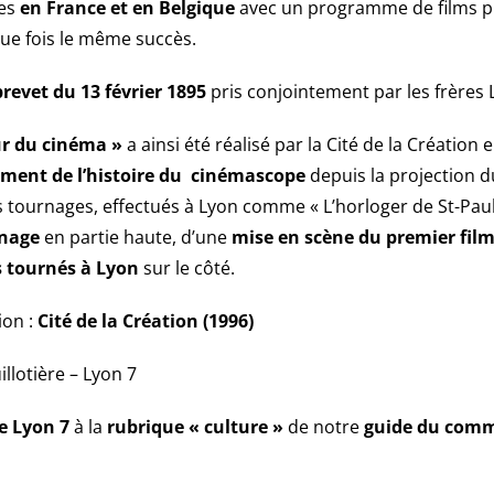
ées
en France et en Belgique
avec un programme de films plu
e fois le même succès.
brevet du 13 février 1895
pris conjointement par les frères 
r du cinéma »
a ainsi été réalisé par la Cité de la Création
ment de l’histoire du cinémascope
depuis la projection d
s tournages, effectués à Lyon comme « L’horloger de St-Pau
rnage
en partie haute, d’une
mise en scène du premier fil
s tournés à Lyon
sur le côté.
ion :
Cité de la Création (1996)
llotière – Lyon 7
e Lyon 7
à la
rubrique « culture »
de notre
guide du comm