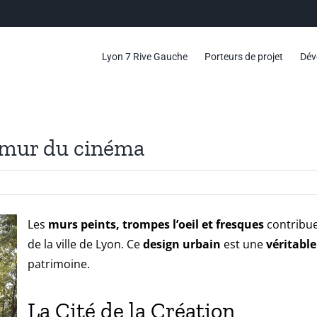
Lyon 7 Rive Gauche
Porteurs de projet
Dév
e mur du cinéma
Les
murs peints, trompes l’oeil et fresques
contribuen
de la ville de Lyon. Ce
design urbain
est une
véritable
patrimoine.
La Cité de la Création