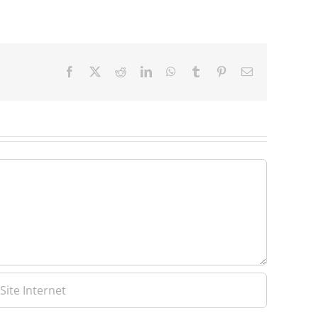
Facebook
X
Reddit
LinkedIn
WhatsApp
Tumblr
Pinterest
Email