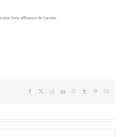
plus forte affluence de l’année.
Facebook
X
Reddit
LinkedIn
WhatsApp
Tumblr
Pinterest
Email