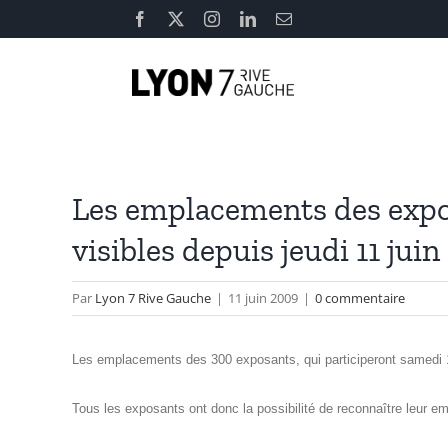
Passer
Facebook
X
Instagram
LinkedIn
Email
au
contenu
Les emplacements des expos
visibles depuis jeudi 11 juin
Par
Lyon 7 Rive Gauche
|
11 juin 2009
|
0 commentaire
Les emplacements des 300 exposants, qui participeront samedi 13 j
Tous les exposants ont donc la possibilité de reconnaître leur e