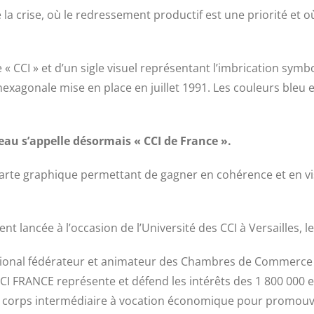
e la crise, où le redressement productif est une priorité et o
 « CCI » et d’un sigle visuel représentant l’imbrication symbo
xagonale mise en place en juillet 1991. Les couleurs bleu e
éseau s’appelle désormais « CCI de France ».
e graphique permettant de gagner en cohérence et en visibi
ent lancée à l’occasion de l’Université des CCI à Versailles, l
ional fédérateur et animateur des Chambres de Commerce et
I FRANCE représente et défend les intérêts des 1 800 000 
 de corps intermédiaire à vocation économique pour promouv