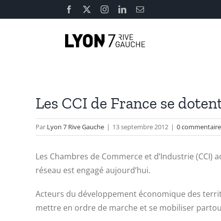
Passer
Facebook
X
Instagram
LinkedIn
Email
au
contenu
Les CCI de France se dotent
Par
Lyon 7 Rive Gauche
|
13 septembre 2012
|
0 commentaire
Les Chambres de Commerce et d’Industrie (CCI) ad
réseau est engagé aujourd’hui.
Acteurs du développement économique des territo
mettre en ordre de marche et se mobiliser partou