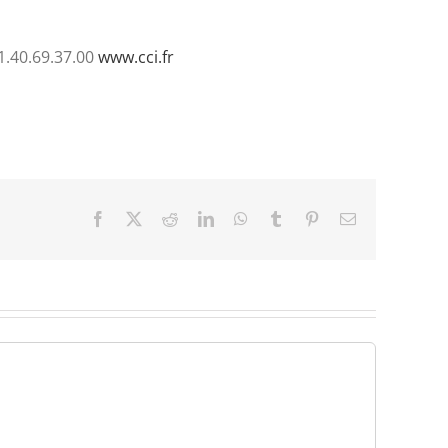
1.40.69.37.00
www.cci.fr
Facebook
X
Reddit
LinkedIn
WhatsApp
Tumblr
Pinterest
Email