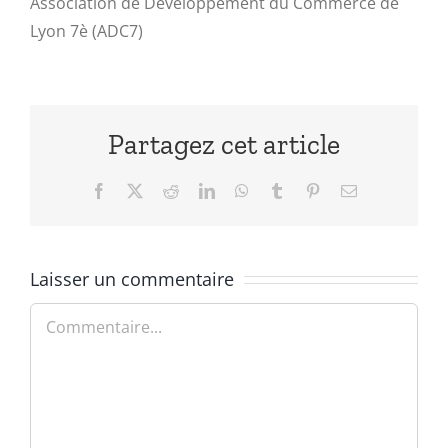
Association de Développement du Commerce de
Lyon 7è (ADC7)
Partagez cet article
Facebook
X
Reddit
LinkedIn
WhatsApp
Tumblr
Pinterest
Email
Laisser un commentaire
Commentaire