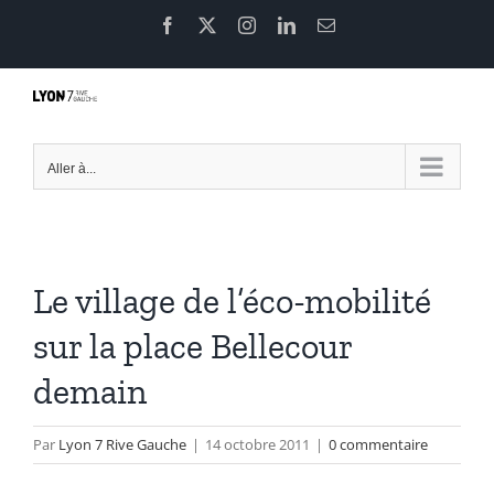
Passer
Facebook
X
Instagram
LinkedIn
Email
au
contenu
Aller à...
Le village de l’éco-mobilité
sur la place Bellecour
demain
Par
Lyon 7 Rive Gauche
|
14 octobre 2011
|
0 commentaire