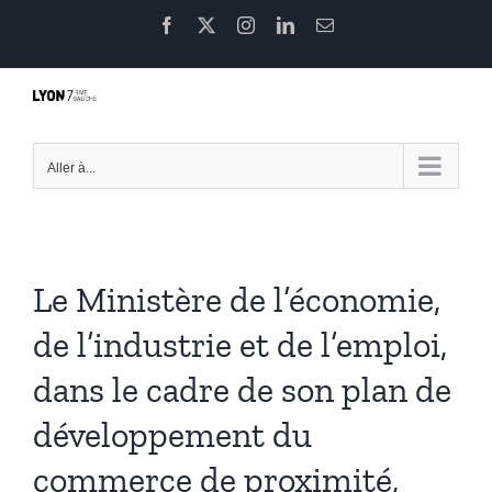
Passer
Facebook
X
Instagram
LinkedIn
Email
au
contenu
Aller à...
Le Ministère de l’économie,
de l’industrie et de l’emploi,
dans le cadre de son plan de
développement du
commerce de proximité,