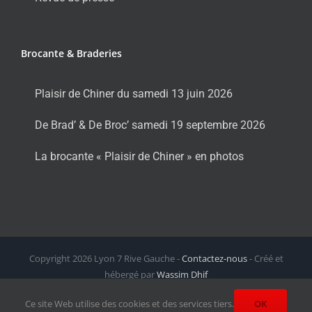
Brocante & Braderies
Plaisir de Chiner du samedi 13 juin 2026
De Brad’ & De Broc’ samedi 19 septembre 2026
La brocante « Plaisir de Chiner » en photos
Copyright
2026 Lyon 7 Rive Gauche -
Contactez-nous
- Créé et
hébergé par
Wassim Dhif
Facebook
X
Instagram
LinkedIn
Email
Ce site Web utilise des cookies et des services tiers.
OK